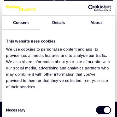
Consent
Details
About
Keine Produkte gefunden!
This website uses cookies
We use cookies to personalise content and ads, to
WEITER EINKAUFEN
provide social media features and to analyse our traffic.
We also share information about your use of our site with
our social media, advertising and analytics partners who
may combine it with other information that you’ve
Zeige
0
-
0
von 0
provided to them or that they’ve collected from your use
of their services.
Consent
Necessary
Selection
Melden Sie sich an und entdecken Sie als Erste