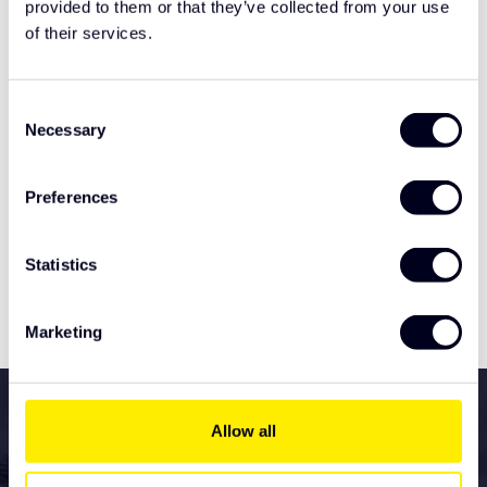
provided to them or that they’ve collected from your use
Produits connexes
of their services.
Feu de position du connecteur
€18,00
Scania NGS
Consent
Necessary
Selection
Faisceau de câbles à 5 LED
pour pare-soleil et spoiler
€125,00
Preferences
avant
Statistics
Spécifications
Marketing
Tous les services pour les
Allow all
accessoires de votre
nouveau camion