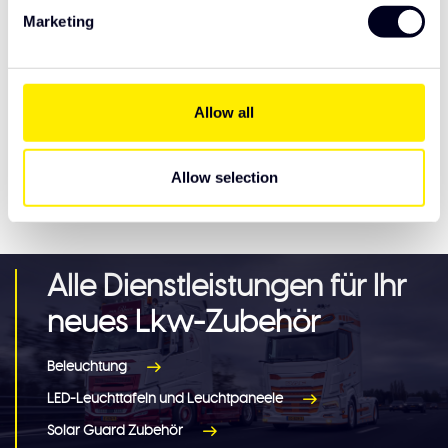
Verlängerung Satz
Marketing
DAF NGD XF/XG/XG+
€345,00
Kotflügelverlängerung
Allow all
Allow selection
Eigenschaften
Alle Dienstleistungen für Ihr
neues Lkw-Zubehör
Beleuchtung
LED-Leuchttafeln und Leuchtpaneele
Solar Guard Zubehör