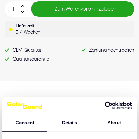
Zum Warenkorb hinzufügen
Lieferzeit
3-4 Wochen
OEM-Qualität
Zahlung nachträglich
Qualitätsgarantie
Produktbeschreibung
Consent
Details
About
Hulp nodig bij het maken van de juiste keuze
of het product afhalen?