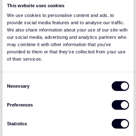
This website uses cookies
Neem contact op
We use cookies to personalise content and ads, to
provide social media features and to analyse our traffic.
Ergänzende Produkte
We also share information about your use of our site with
our social media, advertising and analytics partners who
may combine it with other information that you’ve
DAF NGD XF/XG/XG+
€545,00
Sonnenblende
provided to them or that they’ve collected from your use
of their services.
DAF NGD XF/XG/XG+
€195,00
Schmutzabweiser
Consent
Necessary
Selection
DAF NGD XF/XG/XG+
Preferences
€695,00
Spoilerlippe vorne Typ 1
Statistics
DAF XF/XG/XG+ Side Skirt
€695,00