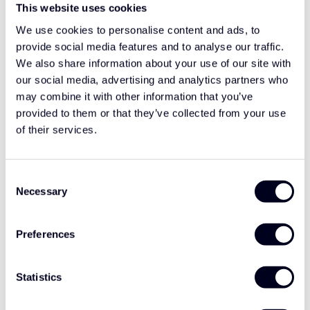
This website uses cookies
Hulp nodig bij het maken van de juiste keuze
We use cookies to personalise content and ads, to
of het product afhalen?
provide social media features and to analyse our traffic.
We also share information about your use of our site with
Neem contact op
our social media, advertising and analytics partners who
may combine it with other information that you’ve
provided to them or that they’ve collected from your use
Ergänzende Produkte
of their services.
SolarGuard Gelbe LED-
€65,00
Leuchte
Consent
Necessary
Selection
SolarGuard Weißes LED-Licht
€65,00
Preferences
Statistics
Kabelbaum mit 5 LEDs für
Sonnenblende und
€125,00
Frontspoiler