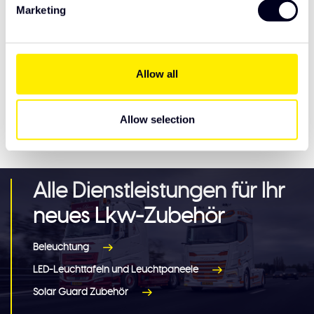
Marketing
Ledson Optoline NG+
€62,50
zweifarbig Scania NextGen
Allow all
Allow selection
Eigenschaften
Alle Dienstleistungen für Ihr
neues Lkw-Zubehör
Beleuchtung
LED-Leuchttafeln und Leuchtpaneele
Solar Guard Zubehör