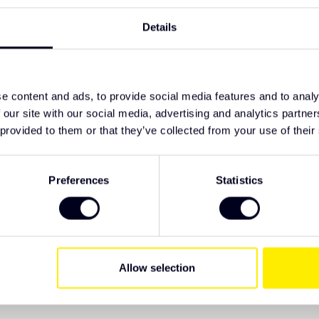
TypeError: F
alen Leitungen
Details
https://www
xf-106/daf-x
ts erhältlich. Wir empfehlen, das Produkt auf
e content and ads, to provide social media features and to analy
schreiben. Sollten Sie spezielle Wünsche
 our site with our social media, advertising and analytics partn
unser Team weiterhelfen. Wir sind bereit, Sie
 provided to them or that they’ve collected from your use of their
Preferences
Statistics
9)
EAN Code
Allow selection