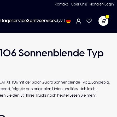
Kontakt
Über uns
Händler-Login
tageservice
Spritzservice
EUR
 106 Sonnenblende Typ
 DAF XF 106 mit der Solar Guard Sonnenblende Typ 2. Langlebig,
end, folgt sie den originalen Linien und lässt sich leicht
rn Sie den Stil Ihres Trucks noch heute!
Lesen Sie mehr
.