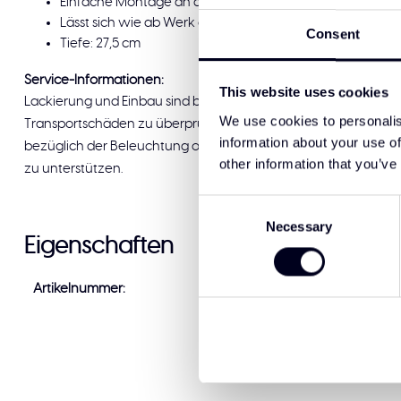
Einfache Montage an den Originalbefestigungspunkten
Lässt sich wie ab Werk anschließen und folgt den origin
Consent
Tiefe: 27,5 cm
Service-Informationen:
This website uses cookies
Lackierung und Einbau sind bei Solar Guard Exclusive Truck Par
We use cookies to personalis
Transportschäden zu überprüfen, bevor Sie die Lieferung unter
information about your use of
bezüglich der Beleuchtung oder des Einbaus haben, kann Ihnen 
other information that you’ve
zu unterstützen.
Consent
Necessary
Selection
Eigenschaften
Artikelnummer:
DF-XF-56-ZK type 2 (3