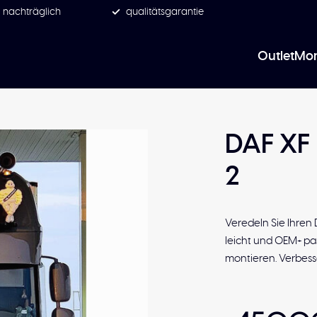
 nachträglich
qualitätsgarantie
Outlet
Mon
DAF XF
2
Veredeln Sie Ihren
leicht und OEM+ pass
montieren. Verbesse