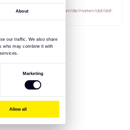
ailed to fetch
About
.solarguardexclusivetruckparts.com/de/marken/daf/daf-
f-105/
se our traffic. We also share
ers who may combine it with
 services.
Marketing
8721515910104
Allow all