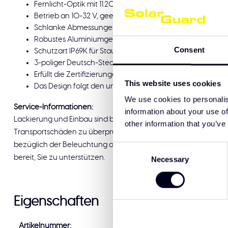
Fernlicht-Optik mit 11.200 lm Lichtleistung
Betrieb an 10-32 V, geeignet für 12 V und 24 V Systeme
Schlanke Abmessungen 544 x 50 x 70 mm für eine saub
Robustes Aluminiumgehäuse mit schlagfester Polycarbo
Consent
Schutzart IP69K für Staub- und Hochdruckreinigungsbes
3-poliger Deutsch-Stecker und 100 cm Kabel für eine e
Erfüllt die Zertifizierungen CE, ECE-R10 und ECE-R148
This website uses cookies
Das Design folgt den ursprünglichen Linien für eine saub
We use cookies to personalis
Service-Informationen:
information about your use of
Lackierung und Einbau sind bei Solar Guard Exclusive Truck Par
other information that you’ve
Transportschäden zu überprüfen, bevor Sie die Lieferung unter
bezüglich der Beleuchtung oder der Montage haben, steht Ihn
Consent
bereit, Sie zu unterstützen.
Necessary
Selection
Eigenschaften
Artikelnummer:
88218