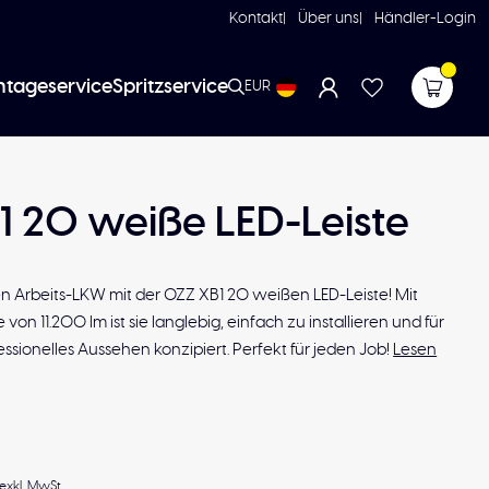
Kontakt
Über uns
Händler-Login
tageservice
Spritzservice
EUR
1 20 weiße LED-Leiste
en Arbeits-LKW mit der OZZ XB1 20 weißen LED-Leiste! Mit
von 11.200 lm ist sie langlebig, einfach zu installieren und für
essionelles Aussehen konzipiert. Perfekt für jeden Job!
Lesen
exkl. MwSt.