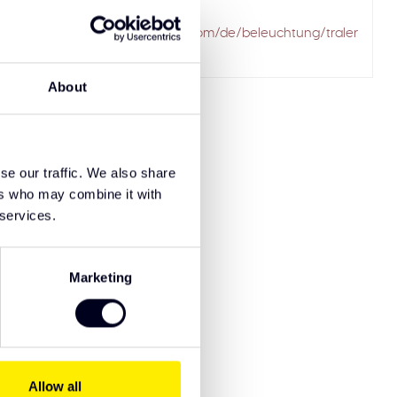
ailed to fetch
.solarguardexclusivetruckparts.com/de/beleuchtung/traler
g/led-lichtleisten/
About
se our traffic. We also share
ers who may combine it with
 services.
Marketing
Allow all