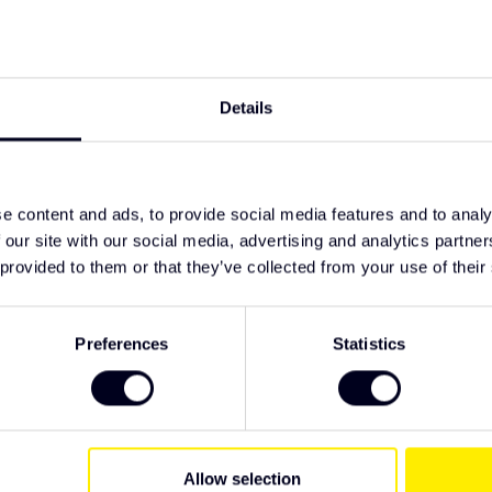
TypeError: F
https://www
ere Passform
t-beleuchtun
natlinse
Details
tändigkeit
infache Montage
ere, konsistente und dichte Front
e content and ads, to provide social media features and to analy
 our site with our social media, advertising and analytics partn
ts erhältlich. Wir empfehlen, das Produkt auf
 provided to them or that they’ve collected from your use of their
schreiben. Sollten Sie spezielle Wünsche
en unser Team gerne zur Verfügung und ist
Preferences
Statistics
Allow selection