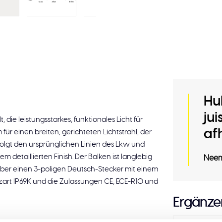
Hu
ju
die leistungsstarkes, funktionales Licht für
af
 für einen breiten, gerichteten Lichtstrahl, der
 folgt den ursprünglichen Linien des Lkw und
m detaillierten Finish. Der Balken ist langlebig
Neem
 über einen 3-poligen Deutsch-Stecker mit einem
zart IP69K und die Zulassungen CE, ECE-R10 und
Ergänze