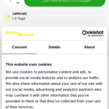
Zum Warenkorb hinzufügen
Lieferzeit
1-5 Tage
OEM-Qualität
Zahlung nachträglich
Qualitätsgarantie
Consent
Details
About
This website uses cookies
Produktbeschreibung
We use cookies to personalise content and ads, to
provide social media features and to analyse our traffic.
We also share information about your use of our site with
our social media, advertising and analytics partners who
Hulp nodig bij het maken van de juiste keuze
may combine it with other information that you’ve
of het product afhalen?
provided to them or that they’ve collected from your use
of their services.
Neem contact op