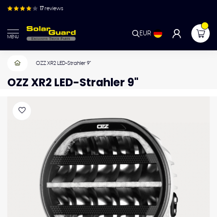
17
reviews
EUR
MENU
OZZ XR2 LED-Strahler 9"
OZZ XR2 LED-Strahler 9"