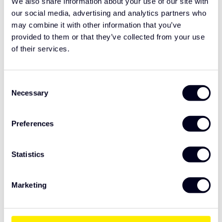
We also share information about your use of our site with
Neem contact op
our social media, advertising and analytics partners who
may combine it with other information that you’ve
provided to them or that they’ve collected from your use
Ergänzende Produkte
of their services.
Volvo FH4 Oberer Frontgrill
€595,00
Consent
Necessary
Selection
Volvo FH4/4B (5) Komplette
Preferences
Sonnenblende Forward
€550,00
Collision
Statistics
Volvo FH4/4B (5) Frontplatte
€495,00
Marketing
Eigenschaften