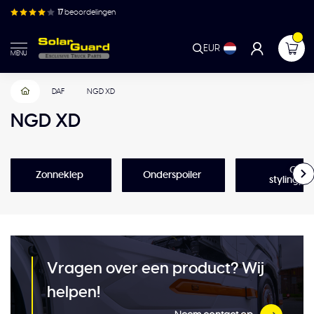
17
beoordelingen
EUR
MENU
DAF
NGD XD
NGD XD
Over
Zonneklep
Onderspoiler
stylingpr
Vragen over een product? Wij
helpen!