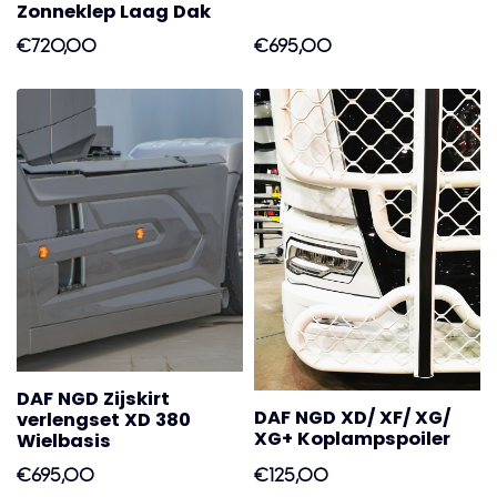
Zonneklep Laag Dak
€720,00
€695,00
DAF NGD Zijskirt
DAF NGD XD/ XF/ XG/
verlengset XD 380
XG+ Koplampspoiler
Wielbasis
€695,00
€125,00