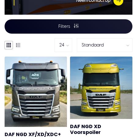
Neem contact op
Filters
DAF NGD XD
Voorspoiler
DAF NGD XF/XD/XDC+