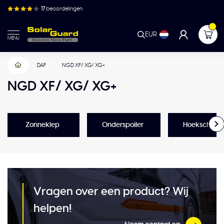
17
beoordelingen
EUR
MENU
DAF
NGD XF/ XG/ XG+
NGD XF/ XG/ XG+
Zonneklep
Onderspoiler
Hoekschilde
Vragen over een product? Wij
helpen!