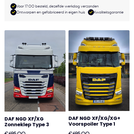
Voor 17:00 besteld, dezelfde werkdag verzonden
Ontworpen en gefabriceerd in eigen huis
Kwaliteitsgarantie
DAF NGD XF/XG/XG+
DAF NGD XF/XG
Voorspoiler Type 1
Zonneklep Type 3
€695,00
€695,00