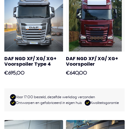
DAF NGD XF/ XG/ XG+
DAF NGD XF/ XG/ XG+
Voorspoiler Type 4
Voorspoiler
€695,00
€640,00
Voor 17:00 besteld, dezelfde werkdag verzonden
Ontworpen en gefabriceerd in eigen huis
Kwaliteitsgarantie