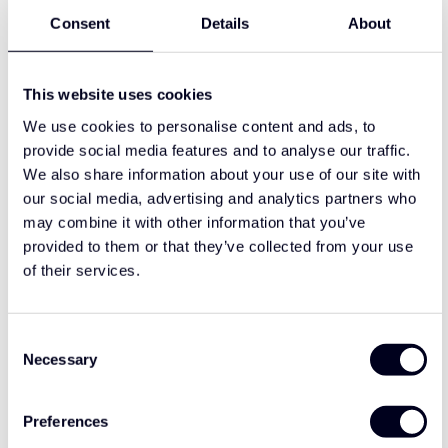
DAF NGD XG & XG+
Consent
Details
About
Instapverlenging
DAF NGD XF/XG/XG+
Hoekschilden
This website uses cookies
€195,00
€395,00
We use cookies to personalise content and ads, to
provide social media features and to analyse our traffic.
We also share information about your use of our site with
our social media, advertising and analytics partners who
may combine it with other information that you’ve
provided to them or that they’ve collected from your use
of their services.
DAF NGD XF/XG/XG+
Consent
Instapverlenging
Necessary
Selection
Preferences
DAF NGD XF/XG/XG+