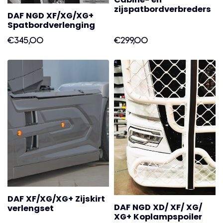
zijspatbordverbreders
DAF NGD XF/XG/XG+
Spatbordverlenging
€345,00
€299,00
DAF XF/XG/XG+ Zijskirt
DAF NGD XD/ XF/ XG/
verlengset
XG+ Koplampspoiler