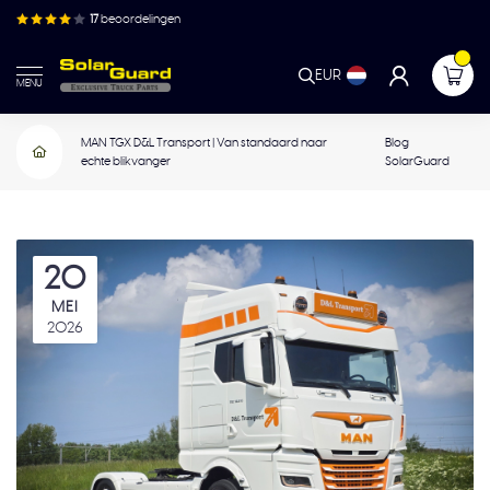
17
beoordelingen
EUR
MENU
MAN TGX D&L Transport | Van standaard naar
Blog
echte blikvanger
SolarGuard
20
MEI
2026