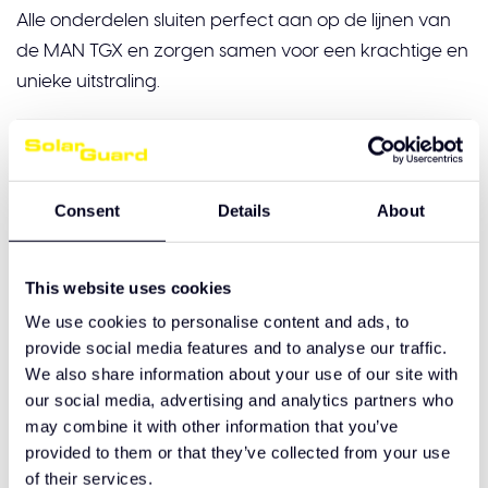
Alle onderdelen sluiten perfect aan op de lijnen van
de MAN TGX en zorgen samen voor een krachtige en
unieke uitstraling.
Een MAN TGX die opvalt, overdag én in het
donker
De combinatie van de Classic Lightbox, OZZ
Consent
Details
About
verlichting, DRL units en Talmu lampen geeft deze
truck niet alleen een indrukwekkende uitstraling
This website uses cookies
overdag, maar zorgt ook in het donker voor een
We use cookies to personalise content and ads, to
herkenbare look.
provide social media features and to analyse our traffic.
We also share information about your use of our site with
Het resultaat?
our social media, advertising and analytics partners who
may combine it with other information that you’ve
Een MAN TGX die gezien mag worden.
provided to them or that they’ve collected from your use
of their services.