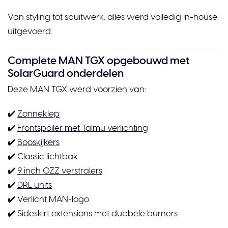
Van styling tot spuitwerk: alles werd volledig in-house
uitgevoerd.
Complete MAN TGX opgebouwd met
SolarGuard onderdelen
Deze MAN TGX werd voorzien van:
✔️
Zonneklep
✔️
Frontspoiler met Talmu verlichting
✔️
Booskijkers
✔️ Classic lichtbak
✔️
9 inch OZZ verstralers
✔️
DRL units
✔️ Verlicht MAN-logo
✔️ Sideskirt extensions met dubbele burners