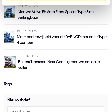
19-05-2026
Nieuwe Volvo FH Aero Front Spoiler Type 3 nu
verkrijgbaar
18-05-2026
Meer bodemvrijheid voor de DAF NGD met onze Type
4 bumper
22-04-2026
Bulters Transport Next Gen – gebouwd om op te
vallen
Tags
Nieuwsbrief