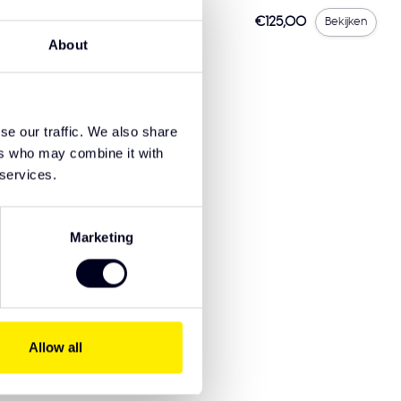
F NGD Lichtbak Steunbeugel
€125,00
Bekijken
About
se our traffic. We also share
ers who may combine it with
 services.
Marketing
8721515913464
Allow all