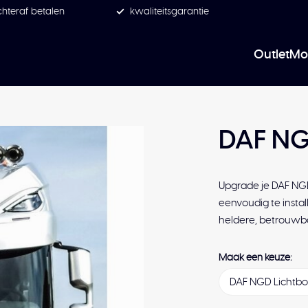
hteraf betalen
kwaliteitsgarantie
Outlet
Mo
DAF NG
Upgrade je DAF NGD
eenvoudig te insta
heldere, betrouwba
Maak een keuze: