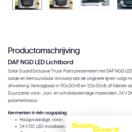
Productomschrijving
DAF NGD LED Lichtbord
Solar Guard Exclusive Truck Parts presenteert het DAF NGD LE
solide en betrouwbaar ontwerp dat de originele lijnen volgt
afwerking. Verkrijgbaar in 110x30x15 en 122x30x8, af fabriek
Duurzame vorst-, zon- en schokbestendige materialen, 24 V D
polariteitsrisico.
Kenmerken in één oogopslag:
Hoogwaardige, vorst-, zon- en schokbestendige materi
24 V DC LED-installatie met efficiënte lichtopbrengst