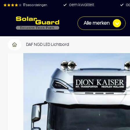
oem kwaliteit
ac
17
beoordelingen
Alle merken
DAF NGD LED Lichtbord