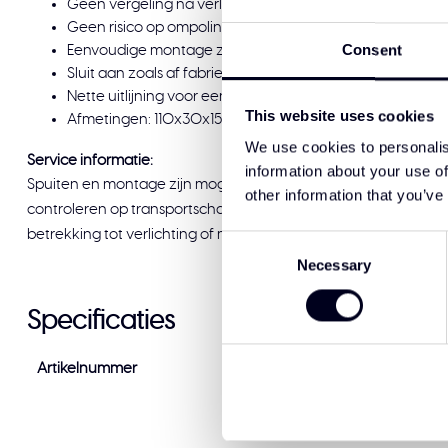
Geen vergeling na verloop van tijd
Geen risico op ompoling
Consent
Eenvoudige montage zonder voertuigombouw
Sluit aan zoals af fabriek en volgt de originele lijnen va
Nette uitlijning voor een strak front en gedetailleerde a
This website uses cookies
Afmetingen: 110x30x15 en 122x30x8
We use cookies to personalis
Service informatie:
information about your use of
Spuiten en montage zijn mogelijk bij Solar Guard Exclusive Truc
other information that you’ve
controleren op transportschade voordat u tekent voor afleveri
betrekking tot verlichting of montage, staat ons team graag voo
Consent
Necessary
Selection
Specificaties
Artikelnummer
DF-LB-110-30-8