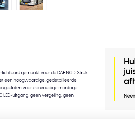
Hu
ju
D-lichtbord gemaakt voor de DAF NGD. Strak,
af
 met een hoogwaardige, gedetailleerde
 aangesloten voor eenvoudige montage.
C LED-uitgang, geen vergeling, geen
Neem
Gerelat
alen