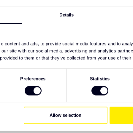
DA
Details
n de DAF NGD
fwerking
e content and ads, to provide social media features and to analy
 our site with our social media, advertising and analytics partn
k Parts. Wij raden u aan het product te
 provided to them or that they’ve collected from your use of their
ng. Als je specifieke wensen hebt met
r je klaar.
Preferences
Statistics
EAN Code
Allow selection