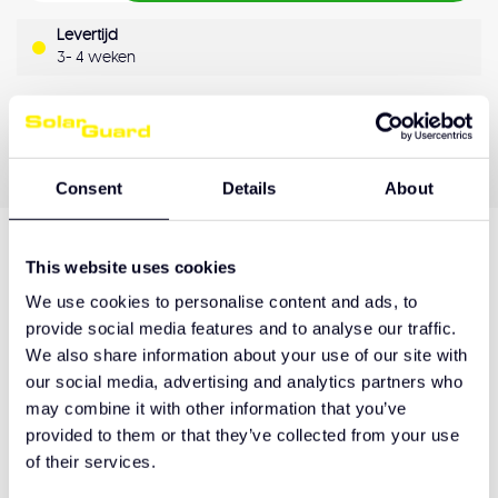
Levertijd
3- 4 weken
OEM Kwaliteit
Achteraf betalen
Kwaliteitsgarantie
Consent
Details
About
This website uses cookies
Productomschrijving
We use cookies to personalise content and ads, to
provide social media features and to analyse our traffic.
We also share information about your use of our site with
Hulp nodig bij het maken van de juiste keuze
our social media, advertising and analytics partners who
of het product afhalen?
may combine it with other information that you’ve
provided to them or that they’ve collected from your use
Neem contact op
of their services.