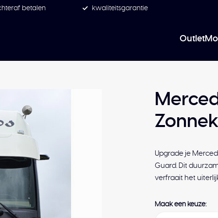
hteraf betalen
kwaliteitsgarantie
Outlet
Mo
Merced
Zonnek
Upgrade je Merced
Guard. Dit duurza
verfraait het uiterl
Maak een keuze: