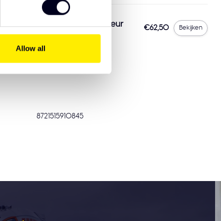
dson Optoline NG+ dubbele kleur
€62,50
Bekijken
ania NextGen
Allow all
8721515910845