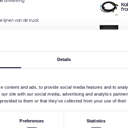
de afwerking
Ka
fro
 lijnen van de truck
So
eld.
Details
Sol
Truck Parts. We raden u aan het product te
ng. Als u specifieke wensen hebt met
r u klaar.
e content and ads, to provide social media features and to analy
Me
Voo
 our site with our social media, advertising and analytics partn
 provided to them or that they’ve collected from your use of their
Me
Preferences
Statistics