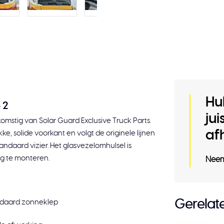
Hu
 2
ju
mstig van Solar Guard Exclusive Truck Parts.
af
e, solide voorkant en volgt de originele lijnen
andaard vizier. Het glasvezelomhulsel is
g te monteren.
Neem
andaard zonneklep
Gerelat