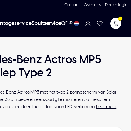
Contact
Over ons
Dealer login
ntageservice
Spuitservice
EUR
es-Benz Actros MP5
lep Type 2
es-Benz Actros MP5 met het type 2 zonnescherm van Solar
me, 38 cm diepe en eenvoudig te monteren zonnescherm
ijk van je truck en biedt plaats aan LED-verlichting.
Lees meer
.