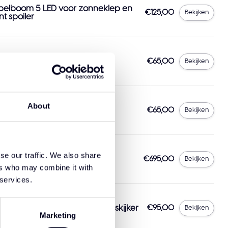
belboom 5 LED voor zonneklep en
€125,00
Bekijken
nt spoiler
larGuard Amber LED-lampje
€65,00
Bekijken
About
arGuard wit LED licht
€65,00
Bekijken
se our traffic. We also share
rcedes-Benz Actros MP5
€695,00
Bekijken
rspoiler
ers who may combine it with
 services.
rcedes-Benz Actros MP5 Booskijker
€95,00
Bekijken
Marketing