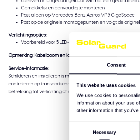
Geleverd in ongecoat gelcoat wit met een gedetailleer
Gemakkelijk en eenvoudig te monteren
Past alleen op Mercedes-Benz Actros MP5 GigaSpace
Past op de originele montagepunten en volgt de originele
Verlichtingsopties:
Voorbereid voor 5 LED-lichtposities
Opmerking: Kabelboom en lampen moeten apart worden best
Consent
Service-informatie:
Schilderen en installeren is mogelijk bij Solar Guard Exclusive 
controleren op transportschade voordat u tekent voor afleveri
This website uses cookies
betrekking tot verlichting of montage, staat ons team graag voo
We use cookies to personalis
information about your use of
other information that you’ve
Consent
Necessary
Selection