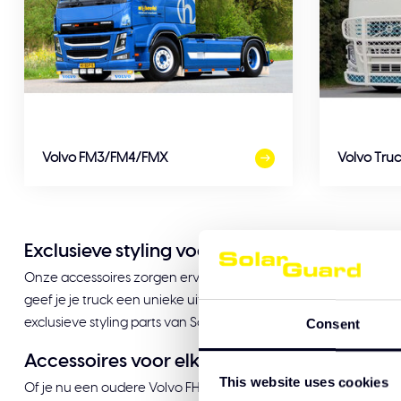
Volvo FM3/FM4/FMX
Volvo Truc
Exclusieve styling voor jouw Volvo truck
Onze accessoires zorgen ervoor dat jouw Volvo niet alleen bet
geef je je truck een unieke uitstraling. Maar het gaat niet alle
exclusieve styling parts van Solar Guard maak je van je Volvo ee
Consent
Accessoires voor elk Volvo model
This website uses cookies
Of je nu een oudere Volvo FH3 (2002-2013) rijdt, of de nieuws