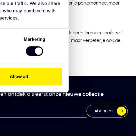
se our traffic. We also share
ndstof. Dat is niet alleen goed voor je portemonnee, maar
ers who may combine it with
 services.
 truck. Of je nu kiest voor zonnekleppen, bumper spoilers of
Marketing
iet alleen een unieke uitstraling, maar verbeter je ook de
rd.
Allow all
 en ontdek als eerst onze nieuwe collectie
Abonneer