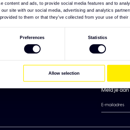
e content and ads, to provide social media features and to analy
En met aerodynamische accessoires bespaar je ook nog eens op bra
 our site with our social media, advertising and analytics partn
 provided to them or that they’ve collected from your use of their
jn ontworpen en getest volgens dezelfde hoge normen als jouw Volvo
Preferences
Statistics
 en een perfecte pasvorm. Met onze accessoires geef je je Volvo n
er en meer persoonlijk met de Volvo truck accessoires van Solar Gua
Allow selection
Meld je aan