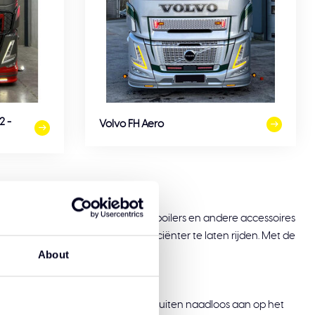
2 -
Volvo FH Aero
ekleppen, aerodynamische bumper spoilers en andere accessoires
dstof te besparen en je truck efficiënter te laten rijden. Met de
About
e perfect passen. Onze producten sluiten naadloos aan op het