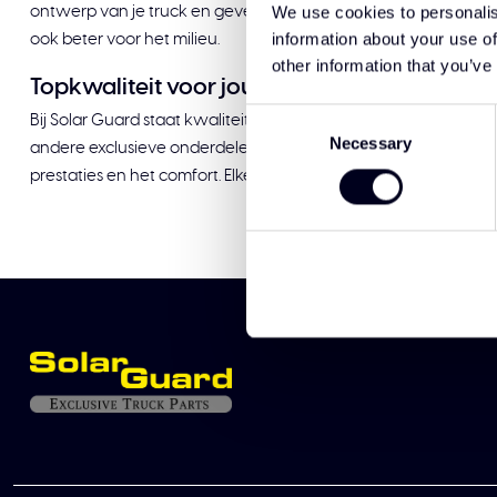
We use cookies to personalis
ontwerp van je truck en geven hem een frisse, moderne look. 
information about your use of
ook beter voor het milieu.
other information that you’ve
Topkwaliteit voor jouw Volvo truck
Consent
Bij Solar Guard staat kwaliteit voorop. Al onze accessoires zi
Necessary
Selection
andere exclusieve onderdelen, je kunt rekenen op duurzaamheid
prestaties en het comfort. Elke rit wordt comfortabeler, zuinig