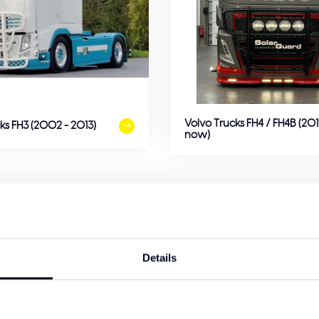
Volvo Trucks FH4 / FH4B (201
ks FH3 (2002 - 2013)
now)
er presteert, maar er ook fantastisch uitziet. Met stijlvolle zonn
en om de looks. Deze onderdelen zijn ook praktisch. Ze helpen je bran
n truck die echt bij jou past.
Details
te Volvo FH Aero of FH4, bij Solar Guard hebben we accessoires di