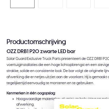
Productomschrijving
OZZ DRB1 P20 zwarte LED bar
Solar Guard Exclusive Truck Parts presenteert de OZZ DRB1 P
voertuiginstallaties die een hoge lichtopbrengst en een stevi
strakke, solide en consistente look. De bar volgt de originele l
afwerking die er netjes uitziet aan de voorkant. Hij is gemaa
tegelijkertijd eenvoudig te monteren en te gebruiken.
Kenmerken in één oogopslag:
Hoogwaardige materialen: aluminium behuizing en poly
afwerking.