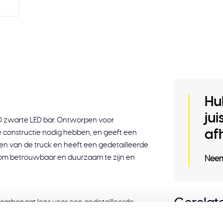
Hu
ju
20 zwarte LED bar. Ontworpen voor
af
ge constructie nodig hebben, en geeft een
ijnen van de truck en heeft een gedetailleerde
kt om betrouwbaar en duurzaam te zijn en
Neem
Gerelat
carbonaat lens voor een gedetailleerde