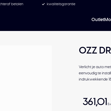
hteraf betalen
kwaliteitsgarantie
Outlet
Mo
OZZ DR
Verlicht je auto m
eenvoudig te instal
indrukwekkende 18
361,01
Ex