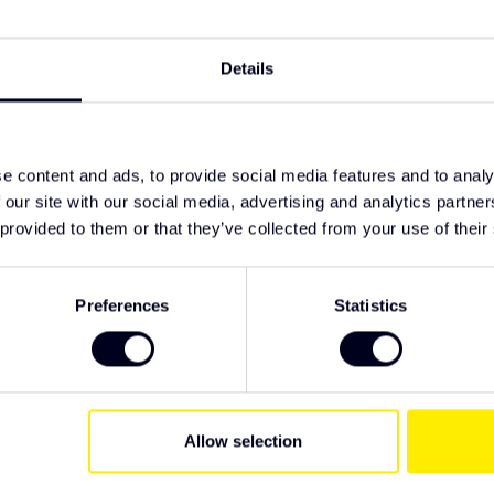
 water onder hoge druk.
TypeError: F
ke dynamische opstart en duo-color wit/amber
https://www.
verlichting/
Details
150 W. Werkt op 10-32 V.
oudige installatie.
rouwbare elektrische verbinding.
ngen. Geleverd met 3 jaar garantie.
e content and ads, to provide social media features and to analy
 our site with our social media, advertising and analytics partn
 provided to them or that they’ve collected from your use of their
ruck Parts. Wij raden u aan het product te
ng. Als je specifieke wensen hebt met
r je klaar.
Preferences
Statistics
Allow selection