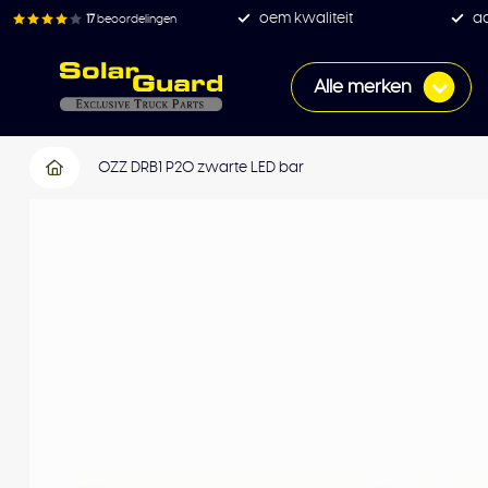
oem kwaliteit
ac
17
beoordelingen
Alle merken
OZZ DRB1 P20 zwarte LED bar