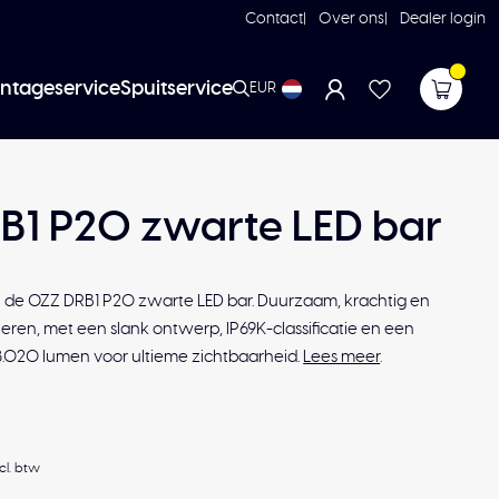
Contact
Over ons
Dealer login
ntageservice
Spuitservice
EUR
B1 P20 zwarte LED bar
et de OZZ DRB1 P20 zwarte LED bar. Duurzaam, krachtig en
leren, met een slank ontwerp, IP69K-classificatie en een
.020 lumen voor ultieme zichtbaarheid.
Lees meer
.
cl. btw