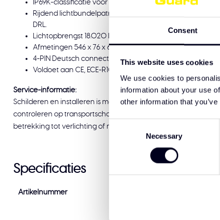
IP69K-classificatie voor sterke weerstand tegen stof en
Rijdend lichtbundelpatroon met dubbele rij LED's, unie
DRL.
Consent
Lichtopbrengst 18.020 lm bij een stroomverbruik van 101-
Afmetingen 546 x 76 x 65 mm. Opbouwmontage voor eenv
4-PIN Deutsch connector met 100 cm kabel voor een bet
This website uses cookies
Voldoet aan CE, ECE-R10, ECE-R148 en ECE-R149 goedkeuri
We use cookies to personalis
information about your use of
Service-informatie:
other information that you’ve
Schilderen en installeren is mogelijk bij Solar Guard Exclusive T
controleren op transportschade voordat u tekent voor afleveri
Consent
betrekking tot verlichting of montage, staat ons team graag voo
Necessary
Selection
Specificaties
Artikelnummer
88209