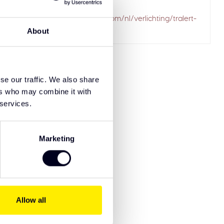
ailed to fetch
solarguardexclusivetruckparts.com/nl/verlichting/tralert-
led-lichtbalken/
About
se our traffic. We also share
ers who may combine it with
 services.
Marketing
Allow all