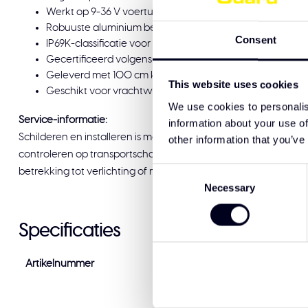
Werkt op 9-36 V voertuigsystemen
Robuuste aluminium behuizing met polycarbonaat lens
Consent
IP69K-classificatie voor bestendigheid tegen water en 
Gecertificeerd volgens CE, ECE-R10, ECE-R148, ECE-R149 
Geleverd met 100 cm kabel en 2-pins Deutsch-connector
This website uses cookies
Geschikt voor vrachtwagens, industriële en landbouwt
We use cookies to personalis
Service-informatie:
information about your use of
Schilderen en installeren is mogelijk bij Solar Guard Exclusive T
other information that you’ve
controleren op transportschade voordat u tekent voor afleveri
Consent
betrekking tot verlichting of montage, staat ons team graag voo
Necessary
Selection
Specificaties
Artikelnummer
88113