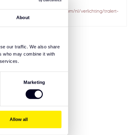
ailed to fetch
solarguardexclusivetruckparts.com/nl/verlichting/tralert-
About
led-verstralers/
se our traffic. We also share
ers who may combine it with
 services.
Marketing
Allow all