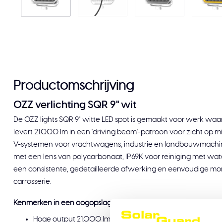
Productomschrijving
OZZ verlichting SQR 9" wit
De OZZ lights SQR 9" witte LED spot is gemaakt voor werk waar kr
levert 21.000 lm in een 'driving beam'-patroon voor zicht op 
V-systemen voor vrachtwagens, industrie en landbouwmachin
met een lens van polycarbonaat, IP69K voor reiniging met wate
een consistente, gedetailleerde afwerking en eenvoudige mon
carrosserie.
Kenmerken in een oogopslag:
Hoge output 21.000 lm met Driving Beam-lichtpatroon