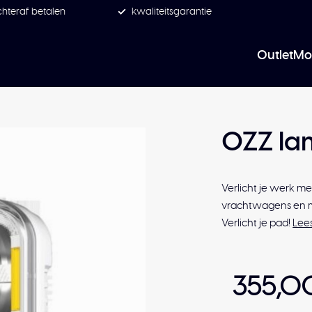
hteraf betalen
kwaliteitsgarantie
Outlet
Mo
OZZ lam
Verlicht je werk m
vrachtwagens en ma
Verlicht je pad!
Lee
355,0