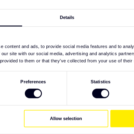
TypeError: F
https://www.
kap
Details
verlichting/
hogedrukreiniging
en ECE-R65
 voor betrouwbare installatie
oepassingen
e content and ads, to provide social media features and to analy
 our site with our social media, advertising and analytics partn
ruck Parts. Wij raden u aan het product te
 provided to them or that they’ve collected from your use of their
ng. Als u specifieke wensen hebt met
r u klaar.
Preferences
Statistics
Allow selection