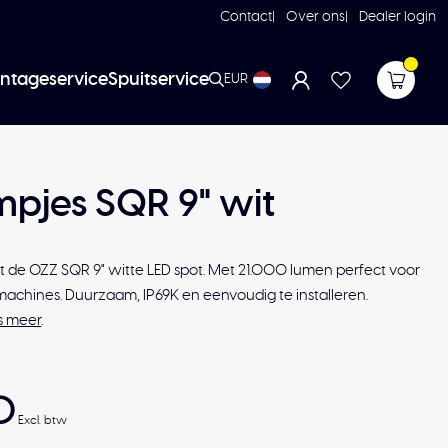
Contact
Over ons
Dealer login
ntageservice
Spuitservice
EUR
pjes SQR 9" wit
et de OZZ SQR 9" witte LED spot. Met 21.000 lumen perfect voor
chines. Duurzaam, IP69K en eenvoudig te installeren.
s meer
.
0
Excl. btw