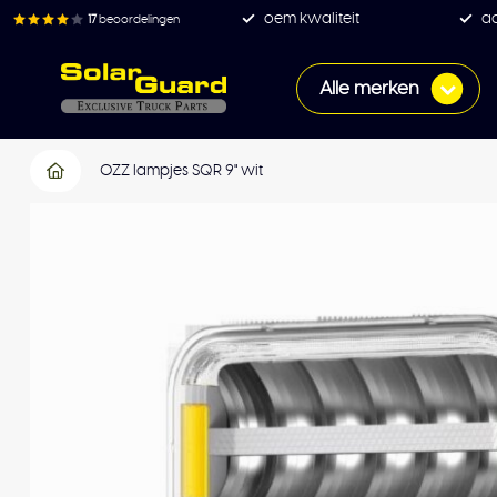
oem kwaliteit
ac
17
beoordelingen
Alle merken
OZZ lampjes SQR 9" wit