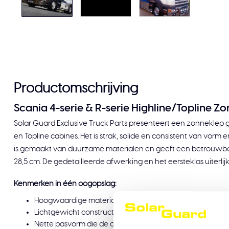
Productomschrijving
Scania 4-serie & R-serie Highline/Topline Z
Solar Guard Exclusive Truck Parts presenteert een zonneklep g
en Topline cabines. Het is strak, solide en consistent van vorm en
is gemaakt van duurzame materialen en geeft een betrouwba
28,5 cm. De gedetailleerde afwerking en het eersteklas uiterl
Kenmerken in één oogopslag:
Hoogwaardige materialen voor een duurzaam en sterk 
Lichtgewicht constructie voor eenvoudigere bediening tij
Nette pasvorm die de originele lijnen van de truck volgt