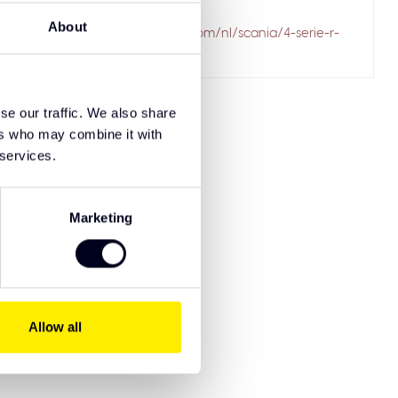
ailed to fetch
About
.solarguardexclusivetruckparts.com/nl/scania/4-serie-r-
klep/
se our traffic. We also share
ers who may combine it with
 services.
Marketing
8721515911163
Allow all