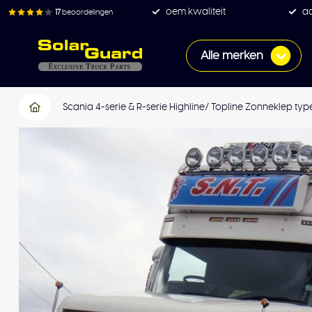
oem kwaliteit
ac
17
beoordelingen
Alle merken
Scania 4-serie & R-serie Highline/ Topline Zonneklep typ