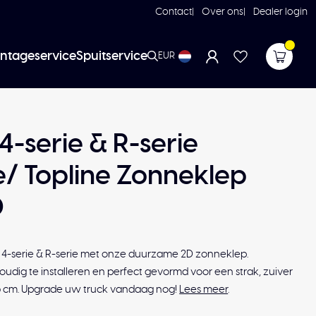
Contact
Over ons
Dealer login
ntageservice
Spuitservice
EUR
4-serie & R-serie
e/ Topline Zonneklep
D
 4-serie & R-serie met onze duurzame 2D zonneklep.
udig te installeren en perfect gevormd voor een strak, zuiver
28,5 cm. Upgrade uw truck vandaag nog!
Lees meer
.