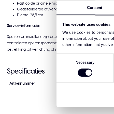
Past op de originele montagepunten voor directe installa
Consent
Gedetailleerde afwerking voor een strakke, consistente
Diepte: 28,5 cm
This website uses cookies
Service-informatie:
We use cookies to personalis
Spuiten en installatie zijn beschikbaar bij Solar Guard Exclusiv
information about your use of
controleren op transportschade voordat u tekent voor afleveri
other information that you’ve
betrekking tot verlichting of montage, staat ons team graag voo
Consent
Necessary
Selection
Specificaties
Artikelnummer
SC-4R-TL-2D (2)