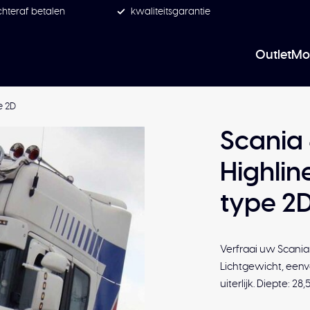
hteraf betalen
kwaliteitsgarantie
Outlet
Mo
e 2D
Scania 
Highlin
type 2
Verfraai uw Scania
Lichtgewicht, eenvo
uiterlijk. Diepte: 