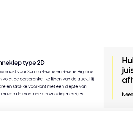
Hu
onneklep type 2D
ju
emaakt voor Scania 4-serie en R-serie Highline
af
 volgt de oorspronkelijke lijnen van de truck. Hij
re en strakke voorkant met een diepte van
ijk maken de montage eenvoudig en netjes.
Neem
product
Gerelat
dens de installatie