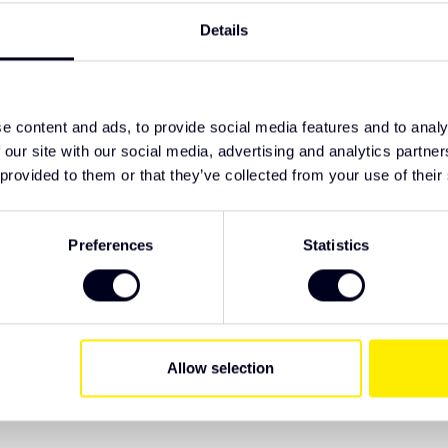
TypeError: F
tie
Details
 voorkant
https://www
serie/zonne
e content and ads, to provide social media features and to analy
e Truck Parts. We raden u aan het product te
 our site with our social media, advertising and analytics partn
ng. Als je specifieke wensen hebt met
 provided to them or that they’ve collected from your use of their
r je klaar.
Preferences
Statistics
EAN Code
Allow selection