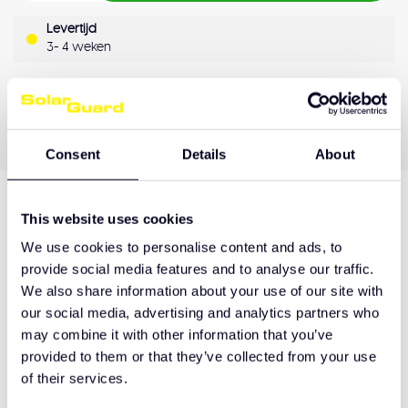
Levertijd
3- 4 weken
OEM Kwaliteit
Achteraf betalen
Kwaliteitsgarantie
Consent
Details
About
This website uses cookies
Productomschrijving
We use cookies to personalise content and ads, to
provide social media features and to analyse our traffic.
We also share information about your use of our site with
Hulp nodig bij het maken van de juiste keuze
our social media, advertising and analytics partners who
of het product afhalen?
may combine it with other information that you’ve
provided to them or that they’ve collected from your use
Neem contact op
of their services.