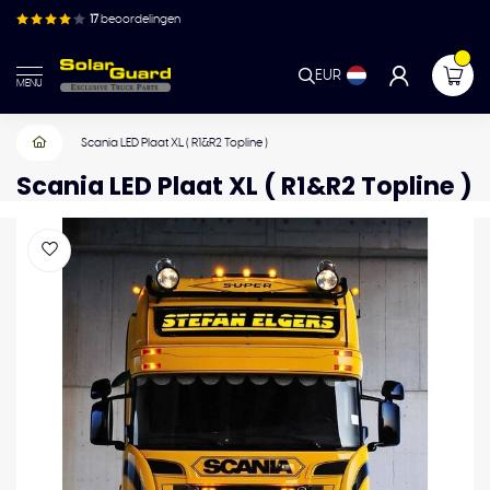
17
beoordelingen
EUR
MENU
Scania LED Plaat XL ( R1&R2 Topline )
Scania LED Plaat XL ( R1&R2 Topline )