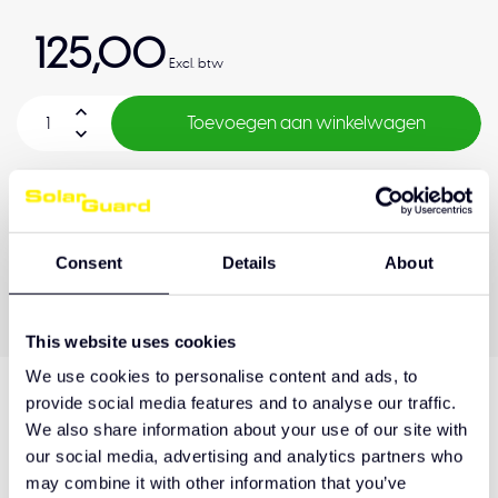
125,00
Excl. btw
Toevoegen aan winkelwagen
Levertijd
3- 4 weken
Consent
Details
About
OEM Kwaliteit
Achteraf betalen
Kwaliteitsgarantie
This website uses cookies
We use cookies to personalise content and ads, to
provide social media features and to analyse our traffic.
Productomschrijving
We also share information about your use of our site with
our social media, advertising and analytics partners who
may combine it with other information that you’ve