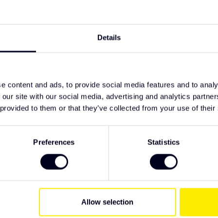
TypeError: F
bonaat lens, sterk en duurzaam
https://www.
ECE-R149 gecertificeerd
verlichting/
m kabel met Deutsch-connector
Details
start en dagrijverlichting in duo-color
 sluit aan zoals het hoort vanuit de fabriek
e content and ads, to provide social media features and to analy
 our site with our social media, advertising and analytics partn
 provided to them or that they’ve collected from your use of their
k Parts. Wij raden u aan het product te
ng. Als u specifieke wensen hebt met
r u klaar.
Preferences
Statistics
Allow selection