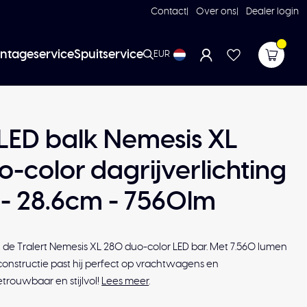
Contact
Over ons
Dealer login
ntageservice
Spuitservice
EUR
 LED balk Nemesis XL
-color dagrijverlichting
- 28.6cm - 7560lm
t de Tralert Nemesis XL 280 duo-color LED bar. Met 7.560 lumen
nstructie past hij perfect op vrachtwagens en
trouwbaar en stijlvol!
Lees meer
.