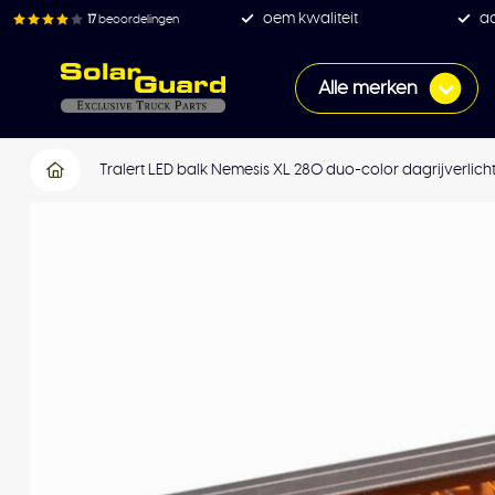
oem kwaliteit
ac
17
beoordelingen
Alle merken
Tralert LED balk Nemesis XL 280 duo-color dagrijverlich