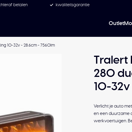
hteraf betalen
kwaliteitsgarantie
Outlet
Mo
ting 10-32v - 28.6cm - 7560lm
Tralert
280 duo
10-32v 
Verlicht je auto me
en een duurzame co
werkvoertuigen. Be