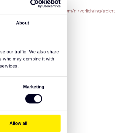
ailed to fetch
solarguardexclusivetruckparts.com/nl/verlichting/tralert-
led-lichtbalken/
About
se our traffic. We also share
ers who may combine it with
 services.
Marketing
Allow all