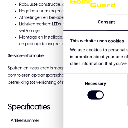
Robuuste constructie: aluminium behuizing met polycar
Hoge bescherming en goedkeuringen: IP69K, ECE-R10 en 
Afmetingen en bekabeling: 283 x 62,5 x 70,1 mm; 300 c
Consent
Lichtkenmerken: LED's in twee rijen, unieke dynamische op
wit/oranje
Montage en installatie: twee montagebeugels inbegrepen;
This website uses cookies
en past op de originele montagepunten
We use cookies to personalis
Service-informatie:
information about your use of
other information that you’ve
Spuiten en installeren is mogelijk bij Solar Guard Exclusive Truc
controleren op transportschade voordat u tekent voor afleveri
Consent
betrekking tot verlichting of montage, staat ons team graag voo
Necessary
Selection
Specificaties
Artikelnummer
LD7-9075