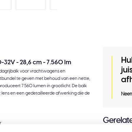
Hu
-32V - 28,6 cm - 7.560 lm
ju
D-dagrijbalk voor vrachtwagens en
af
htbundel te geven met behoud van een nette,
produceert 7.560 lumen in grootlicht. De balk
lens en een gedetailleerde afwerking die de
Neem
Gerelat
r
op 10-32 V