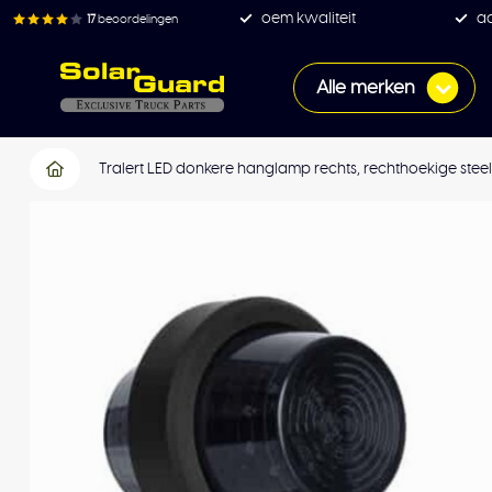
oem kwaliteit
ac
17
beoordelingen
Alle merken
Tralert LED donkere hanglamp rechts, rechthoekige steel