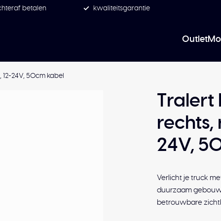
hteraf betalen
kwaliteitsgarantie
Outlet
Mo
, 12-24V, 50cm kabel
Traler
rechts,
24V, 5
Verlicht je truck 
duurzaam gebouwd, 
betrouwbare zicht