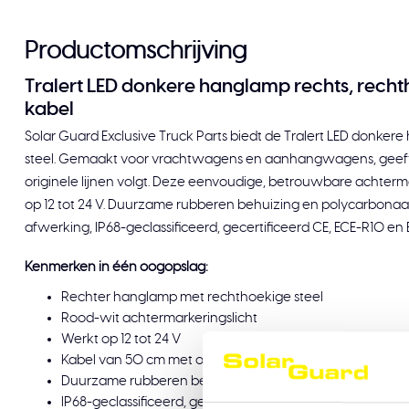
Productomschrijving
Tralert LED donkere hanglamp rechts, recht
kabel
Solar Guard Exclusive Truck Parts biedt de Tralert LED donke
steel. Gemaakt voor vrachtwagens en aanhangwagens, geeft 
originele lijnen volgt. Deze eenvoudige, betrouwbare achterm
op 12 tot 24 V. Duurzame rubberen behuizing en polycarbonaat
afwerking, IP68-geclassificeerd, gecertificeerd CE, ECE-R10 en 
Kenmerken in één oogopslag:
Rechter hanglamp met rechthoekige steel
Rood-wit achtermarkeringslicht
Werkt op 12 tot 24 V
Kabel van 50 cm met open draadeinden
Duurzame rubberen behuizing en polycarbonaat lens
IP68-geclassificeerd, gecertificeerd CE, ECE-R10 en ECE-R