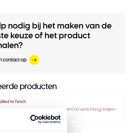
lp nodig bij het maken van de
iste keuze of het product
halen?
 contact op
eerde producten
ailed to fetch
solarguardexclusivetruckparts.com/nl/verlichting/tralert-
/breedtelamp/