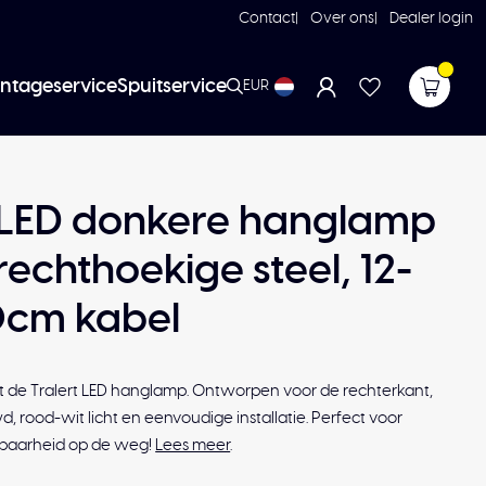
Contact
Over ons
Dealer login
ntageservice
Spuitservice
EUR
t LED donkere hanglamp
 rechthoekige steel, 12-
0cm kabel
met de Tralert LED hanglamp. Ontworpen voor de rechterkant,
rood-wit licht en eenvoudige installatie. Perfect voor
baarheid op de weg!
Lees meer
.