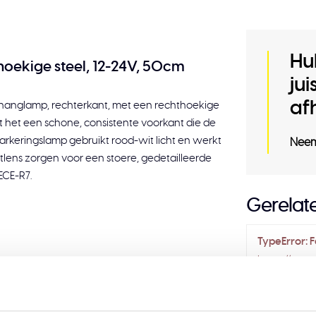
Hu
hoekige steel, 12-24V, 50cm
ju
af
re hanglamp, rechterkant, met een rechthoekige
het een schone, consistente voorkant die de
arkeringslamp gebruikt rood-wit licht en werkt
Neem
lens zorgen voor een stoere, gedetailleerde
ECE-R7.
Gerelat
TypeError: F
https://www.
verlichting
7