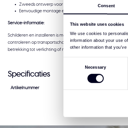
Zweeds ontwerp voor vrachtwagens en aanhangwag
Consent
Eenvoudige montage en sluit aan zoals het hoort vanuit 
Service-informatie:
This website uses cookies
We use cookies to personalis
Schilderen en installeren is mogelijk bij Solar Guard Exclusive T
information about your use of
controleren op transportschade voordat u tekent voor afleveri
other information that you’ve
betrekking tot verlichting of montage, staat ons team graag voo
Consent
Necessary
Selection
Specificaties
Artikelnummer
MB-1012DRW