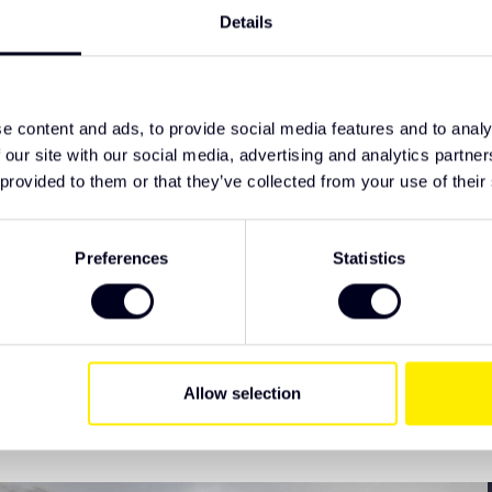
ens
Details
de fabriek
e content and ads, to provide social media features and to analy
ruck Parts. Wij raden u aan het product te
 our site with our social media, advertising and analytics partn
ng. Als je specifieke wensen hebt met
 provided to them or that they’ve collected from your use of their
r je klaar.
Preferences
Statistics
Allow selection