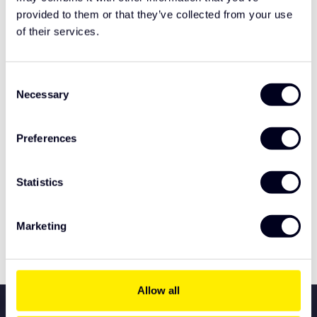
provided to them or that they’ve collected from your use
Hulp nodig bij het maken van de juiste keuze
of their services.
of het product afhalen?
Neem contact op
Consent
Necessary
Selection
Gerelateerde producten
Preferences
TypeError: Failed to fetch
https://www.solarguardexclusivetruckparts.com/nl/verli
Statistics
chting/tralert-verlichting/led-lichtbalken/
Marketing
Specificaties
Allow all
Alle services voor uw