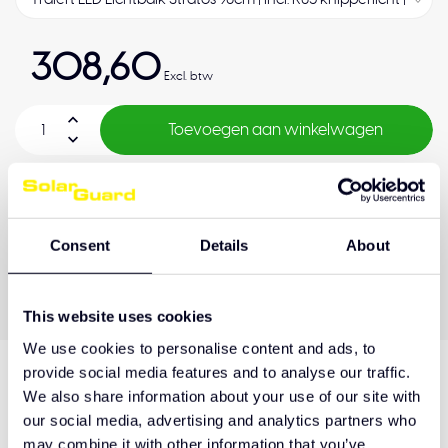
308,60
Excl. btw
Toevoegen aan winkelwagen
Levertijd
1-5 Dagen
Consent
Details
About
OEM Kwaliteit
Achteraf betalen
Kwaliteitsgarantie
This website uses cookies
We use cookies to personalise content and ads, to
provide social media features and to analyse our traffic.
We also share information about your use of our site with
Productomschrijving
our social media, advertising and analytics partners who
may combine it with other information that you’ve