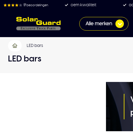
oem kwaliteit
ac
17
beoordelingen
Alle merken
LED bars
LED bars