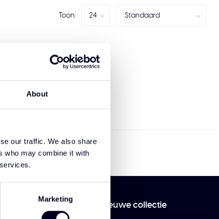
Toon:
evonden!
KELEN
About
se our traffic. We also share
ers who may combine it with
 services.
Marketing
 en ontdek als eerst onze nieuwe collectie