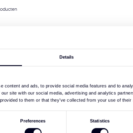
oducten
Geen producten g
GA VERDER MET WIN
Details
Toon
0
-
0
van 0
e content and ads, to provide social media features and to analy
 our site with our social media, advertising and analytics partn
 provided to them or that they’ve collected from your use of their
Preferences
Statistics
Meld je aan