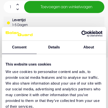
Toevoegen aan winkelwagen
Levertijd
1-5 Dagen
OEM Kwaliteit
Achteraf betalen
Kwaliteitsgarantie
Consent
Details
About
This website uses cookies
We use cookies to personalise content and ads, to
Productomschrijving
provide social media features and to analyse our traffic.
We also share information about your use of our site with
our social media, advertising and analytics partners who
Hulp nodig bij het maken van de juiste keuze
may combine it with other information that you’ve
of het product afhalen?
provided to them or that they’ve collected from your use
of their services.