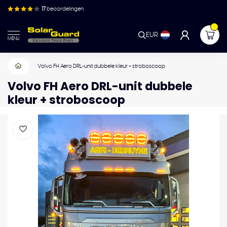
17
beoordelingen
EUR
MENU
Volvo FH Aero DRL-unit dubbele kleur + stroboscoop
Volvo FH Aero DRL-unit dubbele
kleur + stroboscoop