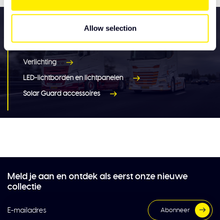
Alle services voor uw
Allow selection
nieuwe truck accessoires
Verlichting
LED-lichtborden en lichtpanelen
Solar Guard accessoires
Meld je aan en ontdek als eerst onze nieuwe
collectie
Abonneer