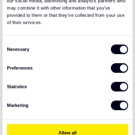
our social media, advertising and analytics partners who
may combine it with other information that you’ve
Gerelateerde producten
provided to them or that they’ve collected from your use
of their services.
Volvo FH Aero Voorspoiler
€695,00
Type 1
Consent
Necessary
Selection
Volvo FH Aero Hoekschilden
€295,00
Preferences
Statistics
Volvo FH Aero Zonneklep
€595,00
Type 3
Marketing
Specificaties
Allow all