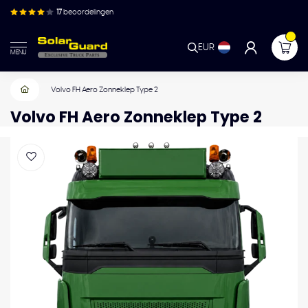
17
beoordelingen
EUR
MENU
Volvo FH Aero Zonneklep Type 2
Volvo FH Aero Zonneklep Type 2