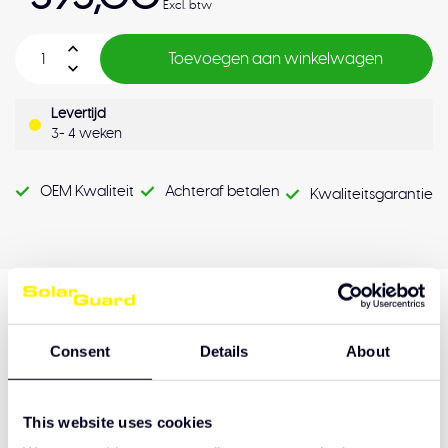
Excl. btw
Toevoegen aan winkelwagen
Levertijd
3- 4 weken
OEM Kwaliteit
Achteraf betalen
Kwaliteitsgarantie
Productomschrijving
Consent
Details
About
Hulp nodig bij het maken van de juiste keuze
This website uses cookies
of het product afhalen?