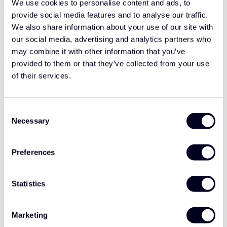
We use cookies to personalise content and ads, to
provide social media features and to analyse our traffic.
Neem contact op
We also share information about your use of our site with
our social media, advertising and analytics partners who
may combine it with other information that you’ve
Gerelateerde producten
provided to them or that they’ve collected from your use
of their services.
SolarGuard Show Cover
€245,00
Schotelplaat Type 2
Consent
Necessary
Selection
Volvo FH Aero Zonneklep
€625,00
Preferences
Volvo FH Aero Voorspoiler
€695,00
Type 1
Statistics
Marketing